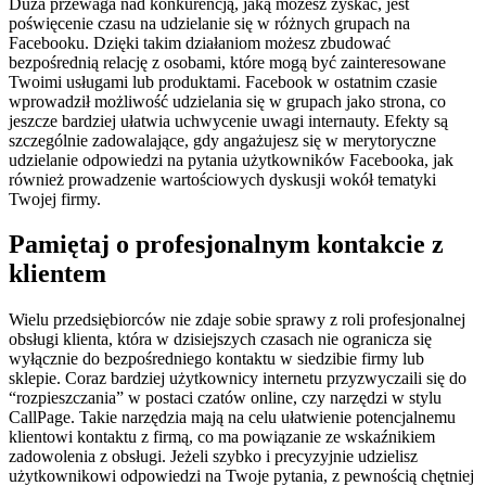
Duża przewaga nad konkurencją, jaką możesz zyskać, jest
poświęcenie czasu na udzielanie się w różnych grupach na
Facebooku. Dzięki takim działaniom możesz zbudować
bezpośrednią relację z osobami, które mogą być zainteresowane
Twoimi usługami lub produktami. Facebook w ostatnim czasie
wprowadził możliwość udzielania się w grupach jako strona, co
jeszcze bardziej ułatwia uchwycenie uwagi internauty. Efekty są
szczególnie zadowalające, gdy angażujesz się w merytoryczne
udzielanie odpowiedzi na pytania użytkowników Facebooka, jak
również prowadzenie wartościowych dyskusji wokół tematyki
Twojej firmy.
Pamiętaj o profesjonalnym kontakcie z
klientem
Wielu przedsiębiorców nie zdaje sobie sprawy z roli profesjonalnej
obsługi klienta, która w dzisiejszych czasach nie ogranicza się
wyłącznie do bezpośredniego kontaktu w siedzibie firmy lub
sklepie. Coraz bardziej użytkownicy internetu przyzwyczaili się do
“rozpieszczania” w postaci czatów online, czy narzędzi w stylu
CallPage. Takie narzędzia mają na celu ułatwienie potencjalnemu
klientowi kontaktu z firmą, co ma powiązanie ze wskaźnikiem
zadowolenia z obsługi. Jeżeli szybko i precyzyjnie udzielisz
użytkownikowi odpowiedzi na Twoje pytania, z pewnością chętniej