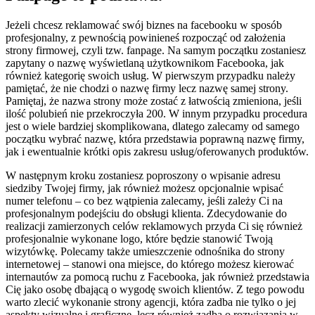
Jeżeli chcesz reklamować swój biznes na facebooku w sposób
profesjonalny, z pewnością powinieneś rozpocząć od założenia
strony firmowej, czyli tzw. fanpage. Na samym początku zostaniesz
zapytany o nazwę wyświetlaną użytkownikom Facebooka, jak
również kategorię swoich usług. W pierwszym przypadku należy
pamiętać, że nie chodzi o nazwę firmy lecz nazwę samej strony.
Pamiętaj, że nazwa strony może zostać z łatwością zmieniona, jeśli
ilość polubień nie przekroczyła 200. W innym przypadku procedura
jest o wiele bardziej skomplikowana, dlatego zalecamy od samego
początku wybrać nazwę, która przedstawia poprawną nazwę firmy,
jak i ewentualnie krótki opis zakresu usług/oferowanych produktów.
W następnym kroku zostaniesz poproszony o wpisanie adresu
siedziby Twojej firmy, jak również możesz opcjonalnie wpisać
numer telefonu – co bez wątpienia zalecamy, jeśli zależy Ci na
profesjonalnym podejściu do obsługi klienta. Zdecydowanie do
realizacji zamierzonych celów reklamowych przyda Ci się również
profesjonalnie wykonane logo, które będzie stanowić Twoją
wizytówkę. Polecamy także umieszczenie odnośnika do strony
internetowej – stanowi ona miejsce, do którego możesz kierować
internautów za pomocą ruchu z Facebooka, jak również przedstawia
Cię jako osobę dbającą o wygodę swoich klientów. Z tego powodu
warto zlecić wykonanie strony agencji, która zadba nie tylko o jej
aspekty wizualne i graficzne, lecz również zadba o rozwiązania w