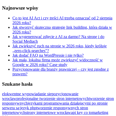
Najnowsze wpisy
Co to jest AI Act i czy treści AI trzeba oznaczać od 2 sierpnia
2026 roku?
Jak stworzyć skuteczną strategię link building, która działa w
2026 roku?
Jak wygenerować zdjęcie z AI za darmo? Na stronę i do
Social Mediach
Jak zwiększyć ruch na stronie w 2026 roku, kiedy króluje
„zero-click-searches”?
Jak dodać FAQ na WordPressie i nie tylko?
Jak mała, lokalna firma może zwiększyć widoczność w
Google w 2026 roku? Case study
Pozycjonowanie dla branży prawniczej – czy jest zgodne z
prawem?
Szukane hasła
elokwentne wypowiadanie się
pozycjonowanie
wroclaw
profesjonalne tworzenie stron internetowych
tworzenie stron
responsywnych
językami programowania działającymi po stronie
serwera są:
język php
tworzenie responsywnych stron
internetowych
strony internetowe wrocław
api key co to
marketing