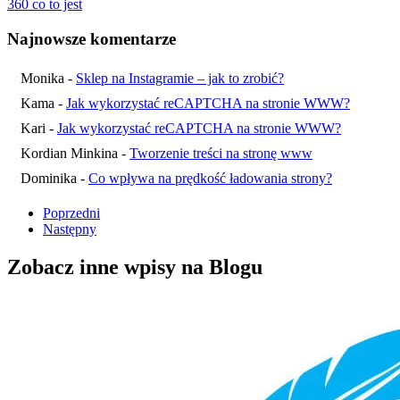
360 co to jest
Najnowsze komentarze
Monika
-
Sklep na Instagramie – jak to zrobić?
Kama
-
Jak wykorzystać reCAPTCHA na stronie WWW?
Kari
-
Jak wykorzystać reCAPTCHA na stronie WWW?
Kordian Minkina
-
Tworzenie treści na stronę www
Dominika
-
Co wpływa na prędkość ładowania strony?
Poprzedni
Następny
Zobacz inne wpisy
na Blogu