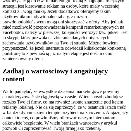
wykorzystać ją do tzw. remarketingu. Jedną z najpopularniejszych
strategii jest kierowanie reklam na osoby, które miały wcześniej
kontakt z Twoją marką. Jeżeli dodatkowo oferujemy takim
użytkownikom indywidualne rabaty, z dużym
prawdopodobieństwem mogą oni skorzystać z oferty. Aby jednak
mieć możliwość przeprowadzania kampanii remarketingowych na
Facebooku, należy w pierwszej kolejności wdrożyć tzw. piksel. Jest
to skrypt, który pozwala na zbieranie danych dotyczących
zachowania użytkowników na Twojej stronie. Można bowiem
przypuszczać, że jeżeli internauta odwiedził kilkakrotnie konkretną
podstronę to z pewnością już na tym etapie jest dość mocno
zainteresowany ofertą.
Zadbaj o wartościowy i angażujący
content
Warto pamiętać, że wszystkie działania marketingowe powinny
charakteryzować się ciągłością w czasie. W ten sposób zbudujesz
rozgłos Twojej firmy, co ma również istotne znaczenie pod kątem
reklamy lokalnej. Nie da się zaprzeczyć, że w ostatnich latach treść
w bardzo dynamicznym tempie przybiera na znaczeniu. Angażujący
content to coś, co powinniśmy oferować naszym internautom
całkowicie bezpłatnie. W wielu branżach wartościowy artykuł
pozwoli Ci zaprezentować Twoją firmę jako rzetelną.