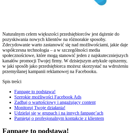
Naturalnym celem większości przedsiębiorców jest dążenie do
pozyskiwania nowych klientów na różnorakie sposoby.
Zdecydowanie warto zastanowić się nad możliwościami, jakie daje
współczesna technologia – a w szczególności media
społecznościowe, które mogą stanowić jeden z najskuteczniejszych
kanałów promocji Twojej firmy. W dzisiejszym artykule opiszemy,
w jaki sposób jako przedsiębiorca możesz skorzystać na wdrożeniu
przemyślanej kampanii reklamowej na Facebooku.
Spis treści
Fanpage to podstawa!
Szerokie możliwości Facebook Ads
Zadbaj o wartościowy i angażujący content
Monitoruj Twoje działania!
Udzielaj się w grupach i na innych fanpage’ach
Pamiętaj o profesjonalnym kontakcie z klientem
Fanpage to podstawa!