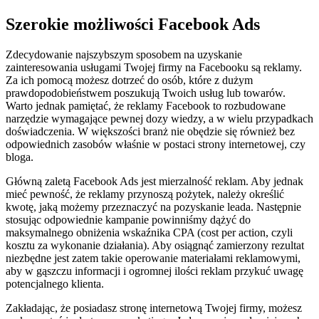
Szerokie możliwości Facebook Ads
Zdecydowanie najszybszym sposobem na uzyskanie
zainteresowania usługami Twojej firmy na Facebooku są reklamy.
Za ich pomocą możesz dotrzeć do osób, które z dużym
prawdopodobieństwem poszukują Twoich usług lub towarów.
Warto jednak pamiętać, że reklamy Facebook to rozbudowane
narzędzie wymagające pewnej dozy wiedzy, a w wielu przypadkach
doświadczenia. W większości branż nie obędzie się również bez
odpowiednich zasobów właśnie w postaci strony internetowej, czy
bloga.
Główną zaletą Facebook Ads jest mierzalność reklam. Aby jednak
mieć pewność, że reklamy przynoszą pożytek, należy określić
kwotę, jaką możemy przeznaczyć na pozyskanie leada. Następnie
stosując odpowiednie kampanie powinniśmy dążyć do
maksymalnego obniżenia wskaźnika CPA (cost per action, czyli
kosztu za wykonanie działania). Aby osiągnąć zamierzony rezultat
niezbędne jest zatem takie operowanie materiałami reklamowymi,
aby w gąszczu informacji i ogromnej ilości reklam przykuć uwagę
potencjalnego klienta.
Zakładając, że posiadasz stronę internetową Twojej firmy, możesz