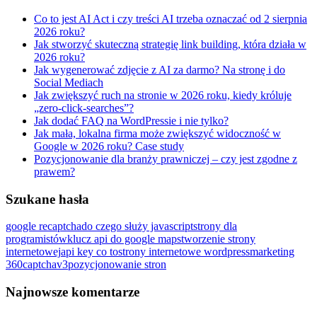
Co to jest AI Act i czy treści AI trzeba oznaczać od 2 sierpnia
2026 roku?
Jak stworzyć skuteczną strategię link building, która działa w
2026 roku?
Jak wygenerować zdjęcie z AI za darmo? Na stronę i do
Social Mediach
Jak zwiększyć ruch na stronie w 2026 roku, kiedy króluje
„zero-click-searches”?
Jak dodać FAQ na WordPressie i nie tylko?
Jak mała, lokalna firma może zwiększyć widoczność w
Google w 2026 roku? Case study
Pozycjonowanie dla branży prawniczej – czy jest zgodne z
prawem?
Szukane hasła
google recaptcha
do czego służy javascript
strony dla
programistów
klucz api do google maps
tworzenie strony
internetowej
api key co to
strony internetowe wordpress
marketing
360
captchav3
pozycjonowanie stron
Najnowsze komentarze