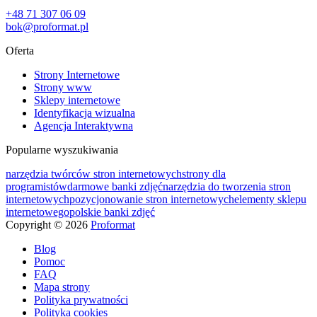
+48 71 307 06 09
bok@proformat.pl
Oferta
Strony Internetowe
Strony www
Sklepy internetowe
Identyfikacja wizualna
Agencja Interaktywna
Popularne wyszukiwania
narzędzia twórców stron internetowych
strony dla
programistów
darmowe banki zdjęć
narzędzia do tworzenia stron
internetowych
pozycjonowanie stron internetowych
elementy sklepu
internetowego
polskie banki zdjęć
Copyright © 2026
Proformat
Blog
Pomoc
FAQ
Mapa strony
Polityka prywatności
Polityka cookies