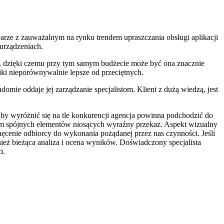
 parze z zauważalnym na rynku trendem upraszczania obsługi aplikacji
 urządzeniach.
, dzięki czemu przy tym samym budżecie może być ona znacznie
ki nieporównywalnie lepsze od przeciętnych.
mie oddaje jej zarządzanie specjalistom. Klient z dużą wiedzą, jest
Aby wyróżnić się na tle konkurencji agencja powinna podchodzić do
m spójnych elementów niosących wyraźny przekaz. Aspekt wizualny
ęcenie odbiorcy do wykonania pożądanej przez nas czynności. Jeśli
ież bieżąca analiza i ocena wyników. Doświadczony specjalista
i.