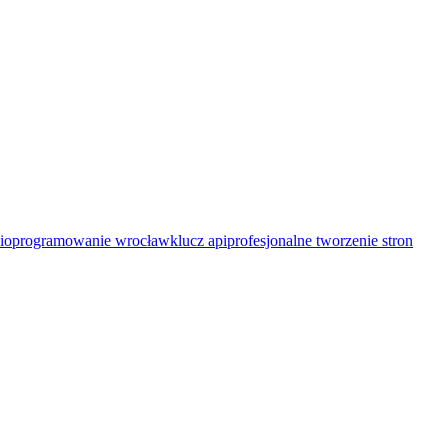
i
oprogramowanie wrocław
klucz api
profesjonalne tworzenie stron