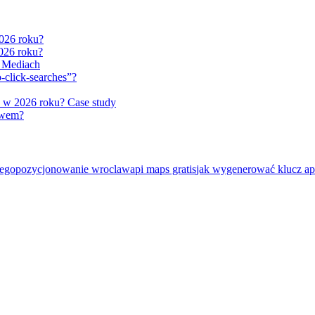
2026 roku?
2026 roku?
l Mediach
-click-searches”?
 w 2026 roku? Case study
rawem?
zego
pozycjonowanie wroclaw
api maps gratis
jak wygenerować klucz ap