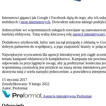
Internetowi giganci jak Google i Facebook dążą do tego, aby ich usł
mobilnych i
stron internetowych
. Dowodem sukcesu takiego podejścia 
Jednocześnie we wspomnianych usługach rozwijane są zaawansowane
bardziej efektywna. Tutaj widzę kluczową rolę
agencji interaktywnej
Dodatkowo użytkownik, który sam zaczął przygodę z reklamą w Google
dobrym partnerem do współpracy, a jego znajomość branży w połączen
Największym wyzwaniem dla agencji interaktywnej jest ciągłe uczeni
tematu kampanii reklamowych kompleksowo. Kampania nie powinna b
odpowiada za przyciągnięcie uwagi, aby ją podtrzymać konieczna jes
wspomnianą czynnością jest przejście na naszą stronę internetową p
skorzysta tutaj z wielu narzędzi jednocześnie, a prawidłowa interpret
15 stycznia 2017
Zmodyfikowany:
9 lutego 2022
Autor:
Proformat
Agencja interaktywna Proformat
Odpowiedz