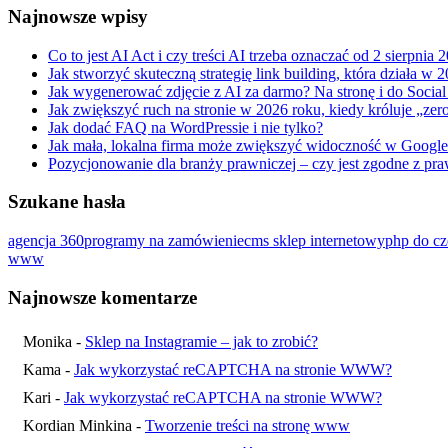
Najnowsze wpisy
Co to jest AI Act i czy treści AI trzeba oznaczać od 2 sierpnia 
Jak stworzyć skuteczną strategię link building, która działa w 
Jak wygenerować zdjęcie z AI za darmo? Na stronę i do Socia
Jak zwiększyć ruch na stronie w 2026 roku, kiedy króluje „zero
Jak dodać FAQ na WordPressie i nie tylko?
Jak mała, lokalna firma może zwiększyć widoczność w Google
Pozycjonowanie dla branży prawniczej – czy jest zgodne z p
Szukane hasła
agencja 360
programy na zamówienie
cms sklep internetowy
php do c
www
Najnowsze komentarze
Monika
-
Sklep na Instagramie – jak to zrobić?
Kama
-
Jak wykorzystać reCAPTCHA na stronie WWW?
Kari
-
Jak wykorzystać reCAPTCHA na stronie WWW?
Kordian Minkina
-
Tworzenie treści na stronę www