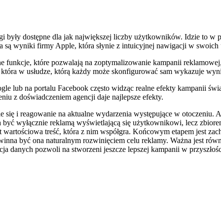
ugi były dostępne dla jak największej liczby użytkowników. Idzie to w
są wyniki firmy Apple, która słynie z intuicyjnej nawigacji w swoich
 funkcje, które pozwalają na zoptymalizowanie kampanii reklamowej
, która w usłudze, którą każdy może skonfigurować sam wykazuje wyni
 lub na portalu Facebook często widząc realne efekty kampanii świado
iu z doświadczeniem agencji daje najlepsze efekty.
e się i reagowanie na aktualne wydarzenia występujące w otoczeniu. 
yć wyłącznie reklamą wyświetlającą się użytkownikowi, lecz zbiore
t wartościowa treść, która z nim współgra. Końcowym etapem jest zach
owinna być ona naturalnym rozwinięciem celu reklamy. Ważna jest równ
acja danych pozwoli na stworzeni jeszcze lepszej kampanii w przyszłośc